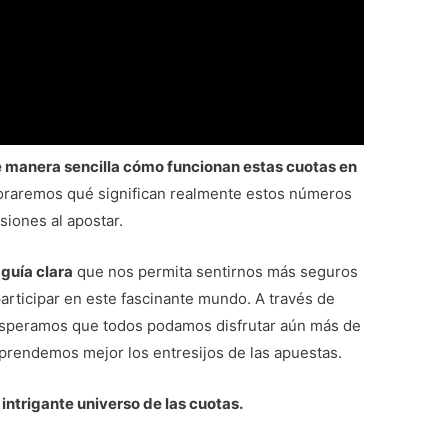
e manera sencilla cómo funcionan estas cuotas en
oraremos qué significan realmente estos números
siones al apostar.
 guía clara
que nos permita sentirnos más seguros
rticipar en este fascinante mundo. A través de
 esperamos que todos podamos disfrutar aún más de
prendemos mejor los entresijos de las apuestas.
ntrigante universo de las cuotas.