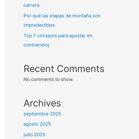
carrera
Por qué las etapas de montaña son
impredecibles
Top 7 consejos para apostar en
contrarreloj
Recent Comments
No comments to show.
Archives
septiembre 2025
agosto 2025
julio 2025