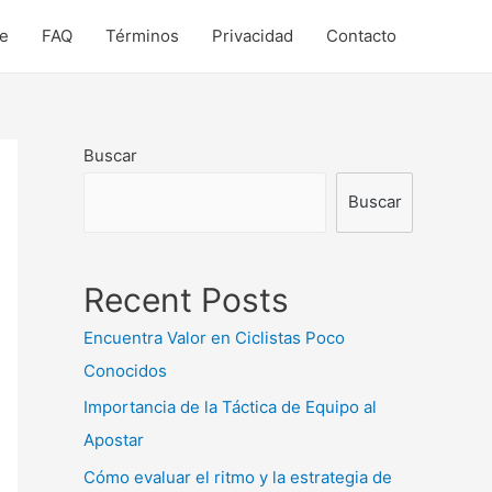
e
FAQ
Términos
Privacidad
Contacto
Buscar
Buscar
Recent Posts
Encuentra Valor en Ciclistas Poco
Conocidos
Importancia de la Táctica de Equipo al
Apostar
Cómo evaluar el ritmo y la estrategia de