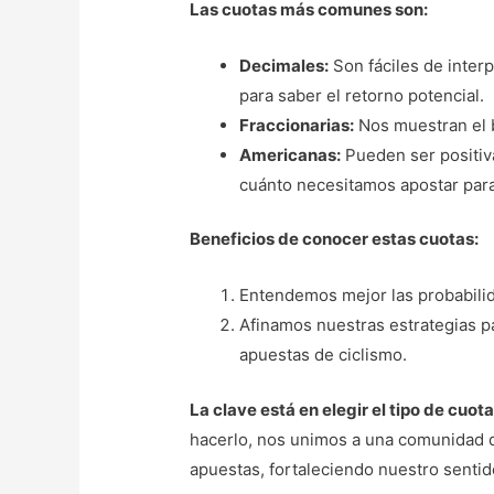
Las cuotas más comunes son:
Decimales:
Son fáciles de interp
para saber el retorno potencial.
Fraccionarias:
Nos muestran el b
Americanas:
Pueden ser positiv
cuánto necesitamos apostar para
Beneficios de conocer estas cuotas:
Entendemos mejor las probabili
Afinamos nuestras estrategias p
apuestas de ciclismo.
La clave está en elegir el tipo de cu
hacerlo, nos unimos a una comunidad q
apuestas, fortaleciendo nuestro sentid