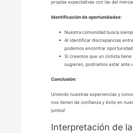
propias expectativas con las del merca
Identificación de oportunidades:
Nuestra comunidad busca siempre
Al identificar discrepancias ent
podemos encontrar oportunidade
Si creemos que un ciclista tiene
sugieren, podríamos estar ante 
Conclusión:
Uniendo nuestras experiencias y conoc
nos llenen de confianza y éxito en nu
juntos!
Interpretación de l