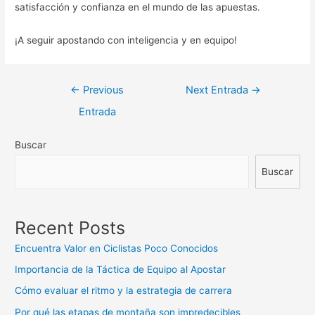
satisfacción y confianza en el mundo de las apuestas.
¡A seguir apostando con inteligencia y en equipo!
Navegación
←
Previous
Next Entrada
→
de
Entrada
entradas
Buscar
Buscar
Recent Posts
Encuentra Valor en Ciclistas Poco Conocidos
Importancia de la Táctica de Equipo al Apostar
Cómo evaluar el ritmo y la estrategia de carrera
Por qué las etapas de montaña son impredecibles