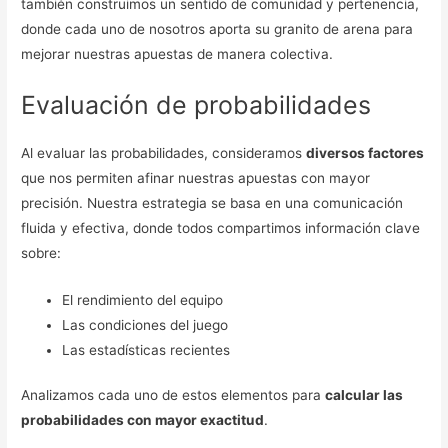
también construimos un sentido de comunidad y pertenencia,
donde cada uno de nosotros aporta su granito de arena para
mejorar nuestras apuestas de manera colectiva.
Evaluación de probabilidades
Al evaluar las probabilidades, consideramos
diversos factores
que nos permiten afinar nuestras apuestas con mayor
precisión. Nuestra estrategia se basa en una comunicación
fluida y efectiva, donde todos compartimos información clave
sobre:
El rendimiento del equipo
Las condiciones del juego
Las estadísticas recientes
Analizamos cada uno de estos elementos para
calcular las
probabilidades con mayor exactitud
.