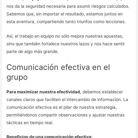
nos da la seguridad necesaria para asumir riesgos calculados.
Sabemos que, sin importar el resultado, estamos juntos en
esta aventura, compartiendo tanto triunfos como lecciones.
Así, el trabajo en equipo no sólo mejora nuestras apuestas,
sino que también fortalece nuestros lazos y nos hace sentir
parte de algo más grande.
Comunicación efectiva en el
grupo
Para maximizar nuestra efectividad
, debemos establecer
canales claros que faciliten el intercambio de información. La
comunicación efectiva es el pilar de nuestra estrategia,
permitiéndonos compartir observaciones y ajustar nuestras
tácticas en tiempo real.
Beneficios de una comunicación efectiva: