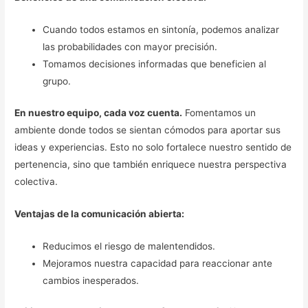
Cuando todos estamos en sintonía, podemos analizar
las probabilidades con mayor precisión.
Tomamos decisiones informadas que beneficien al
grupo.
En nuestro equipo, cada voz cuenta.
Fomentamos un
ambiente donde todos se sientan cómodos para aportar sus
ideas y experiencias. Esto no solo fortalece nuestro sentido de
pertenencia, sino que también enriquece nuestra perspectiva
colectiva.
Ventajas de la comunicación abierta:
Reducimos el riesgo de malentendidos.
Mejoramos nuestra capacidad para reaccionar ante
cambios inesperados.