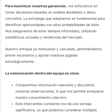
Para maximizar nuestras ganancias
, nos enfocamos en
tomar decisiones basadas en análisis detallados y datos
concretos. La estrategia que adoptamos es fundamental para
identificar oportunidades con altas probabilidades de éxito.
Nos aseguramos de estar siempre informados, utilizando
estadísticas actuales y tendencias del mercado.
Nuestro enfoque es meticuloso y calculado, permitiéndonos
prever escenarios y ajustar nuestras jugadas
estratégicamente.
La comunicación dentro del equipo es clave.
Compartimos información relevante y discutimos
nuestras observaciones, lo que nos permite enriquecer
nuestro conocimiento colectivo.
Este intercambio constante nos da una ventaja
significativa, ya que podemos considerar múltiples