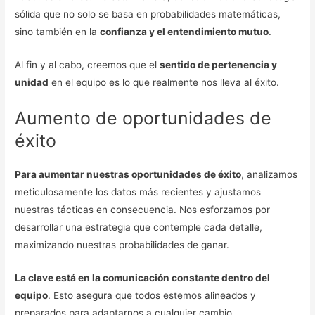
sólida que no solo se basa en probabilidades matemáticas,
sino también en la
confianza y el entendimiento mutuo
.
Al fin y al cabo, creemos que el
sentido de pertenencia y
unidad
en el equipo es lo que realmente nos lleva al éxito.
Aumento de oportunidades de
éxito
Para aumentar nuestras oportunidades de éxito
, analizamos
meticulosamente los datos más recientes y ajustamos
nuestras tácticas en consecuencia. Nos esforzamos por
desarrollar una estrategia que contemple cada detalle,
maximizando nuestras probabilidades de ganar.
La clave está en la comunicación constante dentro del
equipo
. Esto asegura que todos estemos alineados y
preparados para adaptarnos a cualquier cambio.