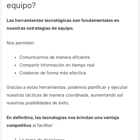
equipo?
Las herramientas tecnológicas son fundamentales en
nuestras estrategias de equipo.
Nos permiten:
Comunicarnos de manera eficiente
Compartir información en tiempo real
Colaborar de forma más efectiva
Gracias a estas herramientas, podemos planificar y ejecutar
nuestras tácticas de manera coordinada, aumentando así
nuestras posibilidades de éxito.
En definitiva, las tecnologías nos brindan una ventaja
competitiva
al facilitar:
La toma de decisiones