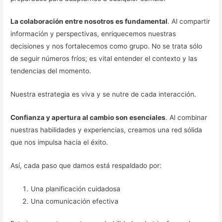
La colaboración entre nosotros es fundamental
. Al compartir
información y perspectivas, enriquecemos nuestras
decisiones y nos fortalecemos como grupo. No se trata sólo
de seguir números fríos; es vital entender el contexto y las
tendencias del momento.
Nuestra estrategia es viva y se nutre de cada interacción.
Confianza y apertura al cambio son esenciales
. Al combinar
nuestras habilidades y experiencias, creamos una red sólida
que nos impulsa hacia el éxito.
Así, cada paso que damos está respaldado por:
Una planificación cuidadosa
Una comunicación efectiva