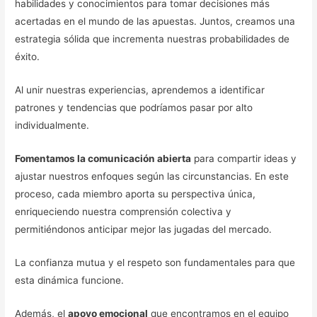
habilidades y conocimientos para tomar decisiones más
acertadas en el mundo de las apuestas. Juntos, creamos una
estrategia sólida que incrementa nuestras probabilidades de
éxito.
Al unir nuestras experiencias, aprendemos a identificar
patrones y tendencias que podríamos pasar por alto
individualmente.
Fomentamos la comunicación abierta
para compartir ideas y
ajustar nuestros enfoques según las circunstancias. En este
proceso, cada miembro aporta su perspectiva única,
enriqueciendo nuestra comprensión colectiva y
permitiéndonos anticipar mejor las jugadas del mercado.
La confianza mutua y el respeto son fundamentales para que
esta dinámica funcione.
Además, el
apoyo emocional
que encontramos en el equipo