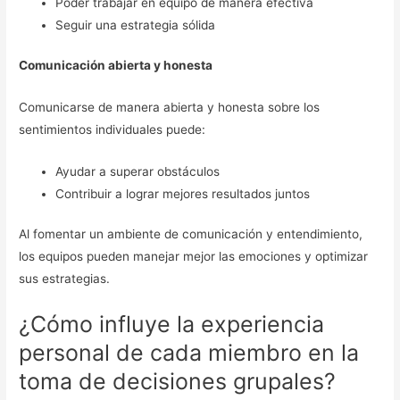
Poder trabajar en equipo de manera efectiva
Seguir una estrategia sólida
Comunicación abierta y honesta
Comunicarse de manera abierta y honesta sobre los
sentimientos individuales puede:
Ayudar a superar obstáculos
Contribuir a lograr mejores resultados juntos
Al fomentar un ambiente de comunicación y entendimiento,
los equipos pueden manejar mejor las emociones y optimizar
sus estrategias.
¿Cómo influye la experiencia
personal de cada miembro en la
toma de decisiones grupales?