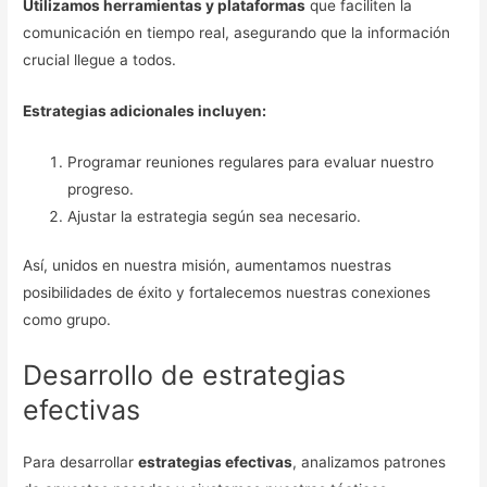
Utilizamos herramientas y plataformas
que faciliten la
comunicación en tiempo real, asegurando que la información
crucial llegue a todos.
Estrategias adicionales incluyen:
Programar reuniones regulares para evaluar nuestro
progreso.
Ajustar la estrategia según sea necesario.
Así, unidos en nuestra misión, aumentamos nuestras
posibilidades de éxito y fortalecemos nuestras conexiones
como grupo.
Desarrollo de estrategias
efectivas
Para desarrollar
estrategias efectivas
, analizamos patrones