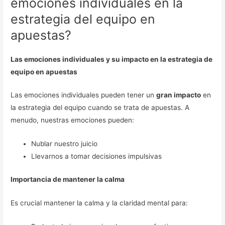
emociones individuales en la
estrategia del equipo en
apuestas?
Las emociones individuales y su impacto en la estrategia de
equipo en apuestas
Las emociones individuales pueden tener un
gran impacto
en
la estrategia del equipo cuando se trata de apuestas. A
menudo, nuestras emociones pueden:
Nublar nuestro juicio
Llevarnos a tomar decisiones impulsivas
Importancia de mantener la calma
Es crucial mantener la calma y la claridad mental para: