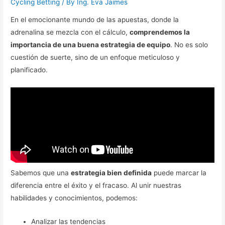
Cycling Betting
/ By
Ing. Eva Jaimes
En el emocionante mundo de las apuestas, donde la
adrenalina se mezcla con el cálculo,
comprendemos la
importancia de una buena estrategia de equipo
. No es solo
cuestión de suerte, sino de un enfoque meticuloso y
planificado.
Sabemos que una
estrategia bien definida
puede marcar la
diferencia entre el éxito y el fracaso. Al unir nuestras
habilidades y conocimientos, podemos:
Analizar las tendencias