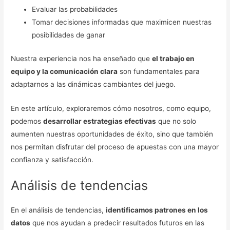
Evaluar las probabilidades
Tomar decisiones informadas que maximicen nuestras
posibilidades de ganar
Nuestra experiencia nos ha enseñado que
el trabajo en
equipo y la comunicación clara
son fundamentales para
adaptarnos a las dinámicas cambiantes del juego.
En este artículo, exploraremos cómo nosotros, como equipo,
podemos
desarrollar estrategias efectivas
que no solo
aumenten nuestras oportunidades de éxito, sino que también
nos permitan disfrutar del proceso de apuestas con una mayor
confianza y satisfacción.
Análisis de tendencias
En el análisis de tendencias,
identificamos patrones en los
datos
que nos ayudan a predecir resultados futuros en las