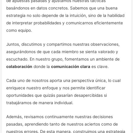
de apuestas pasadas y ajustamos nuestras tácticas
basándonos en datos concretos. Sabemos que una buena
estrategia no solo depende de la intuición, sino de la habilidad
de interpretar probabilidades y comunicarnos eficientemente
como equipo.
Juntos, discutimos y compartimos nuestras observaciones,
asegurándonos de que cada miembro se sienta valorado y
escuchado. En nuestro grupo, fomentamos un ambiente de
colaboración
donde la
comunicación clara
es clave.
Cada uno de nosotros aporta una perspectiva única, lo cual
enriquece nuestro enfoque y nos permite identificar
oportunidades que quizás pasarían desapercibidas si
trabajáramos de manera individual.
Además, revisamos continuamente nuestras decisiones
pasadas, aprendiendo tanto de nuestros aciertos como de
nuestros errores. De esta manera, construimos una estrategia