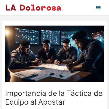
Main
Men
Importancia de la Táctica de
Equipo al Apostar