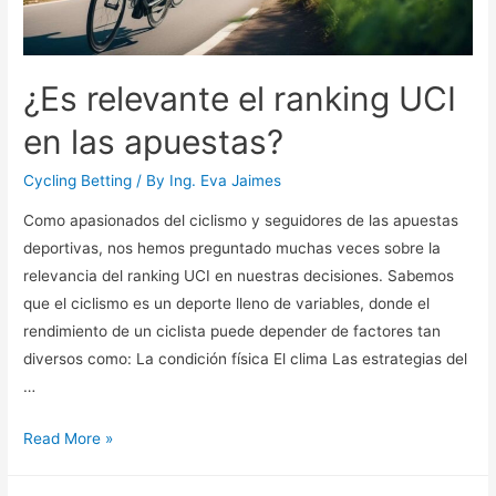
¿Es relevante el ranking UCI
en las apuestas?
Cycling Betting
/ By
Ing. Eva Jaimes
Como apasionados del ciclismo y seguidores de las apuestas
deportivas, nos hemos preguntado muchas veces sobre la
relevancia del ranking UCI en nuestras decisiones. Sabemos
que el ciclismo es un deporte lleno de variables, donde el
rendimiento de un ciclista puede depender de factores tan
diversos como: La condición física El clima Las estrategias del
…
¿Es
Read More »
relevante
el