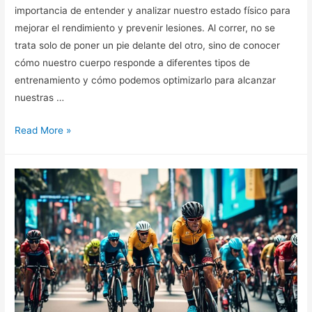
importancia de entender y analizar nuestro estado físico para
mejorar el rendimiento y prevenir lesiones. Al correr, no se
trata solo de poner un pie delante del otro, sino de conocer
cómo nuestro cuerpo responde a diferentes tipos de
entrenamiento y cómo podemos optimizarlo para alcanzar
nuestras …
Cómo
Read More »
analizar
el
estado
físico
de
los
corredores