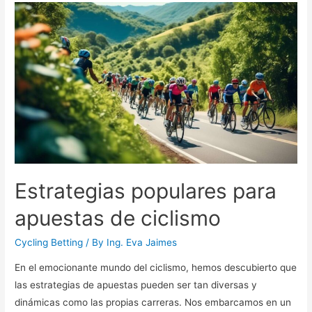
ranking
UCI
en
las
apuestas?
Estrategias populares para
apuestas de ciclismo
Cycling Betting
/ By
Ing. Eva Jaimes
En el emocionante mundo del ciclismo, hemos descubierto que
las estrategias de apuestas pueden ser tan diversas y
dinámicas como las propias carreras. Nos embarcamos en un