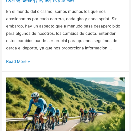
Cycling Betting
/ By
Ing. Eva Jaimes
En el mundo del ciclismo, somos muchos los que nos
apasionamos por cada carrera, cada giro y cada sprint. Sin
embargo, hay un aspecto que a menudo pasa desapercibido
para algunos de nosotros: los cambios de cuota. Entender
estos cambios puede ser crucial para quienes seguimos de
cerca el deporte, ya que nos proporciona información …
Aprende
Read More »
a
Leer
los
Cambios
de
Cuotas
en
Ciclismo