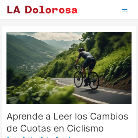
Main
Men
Aprende a Leer los Cambios
de Cuotas en Ciclismo