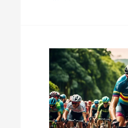
efectivas
para
apostar
en
ciclismo