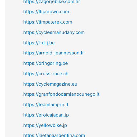
https://zagorjebike.com.hr
https://flipcrown.com
https://timpaterek.com
https://cyclesmanudany.com
https://l-d-j.be
https://arnold-jeannesson.fr
https://dringdring.be
https://cross-race.ch
https://cyclemagazine.eu
https://granfondodamianocunego.it
https://teamlampre.it
https://eroicajapan.jp
https://yellowbike.jp
https://laetapaargentina.com