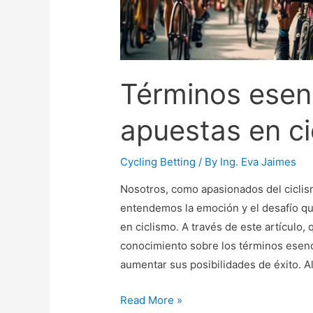
Términos esen
apuestas en ci
Cycling Betting
/ By
Ing. Eva Jaimes
Nosotros, como apasionados del ciclism
entendemos la emoción y el desafío qu
en ciclismo. A través de este artículo
conocimiento sobre los términos esen
aumentar sus posibilidades de éxito. A
Términos
Read More »