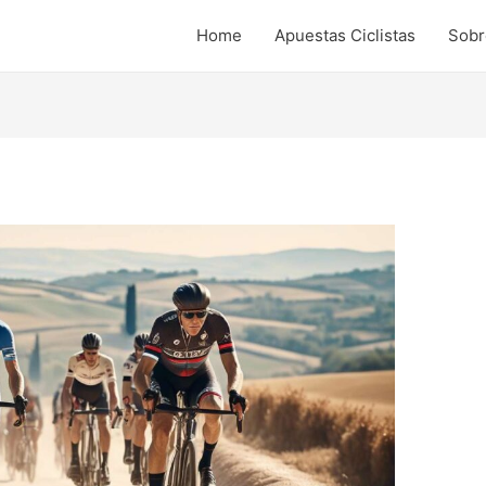
Home
Apuestas Ciclistas
Sobr