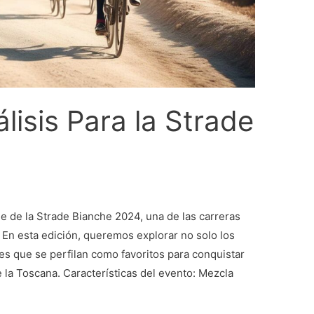
lisis Para la Strade
de la Strade Bianche 2024, una de las carreras
. En esta edición, queremos explorar no solo los
es que se perfilan como favoritos para conquistar
 la Toscana. Características del evento: Mezcla